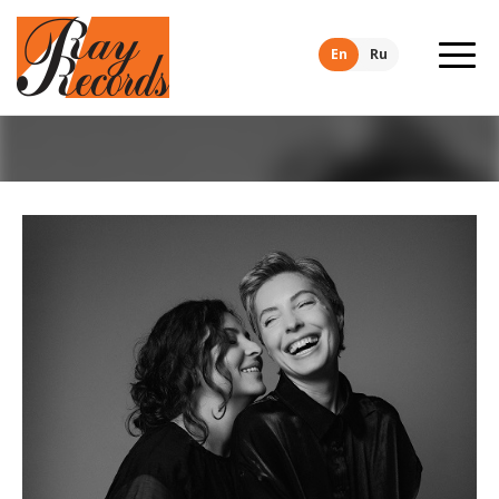
En
Ru