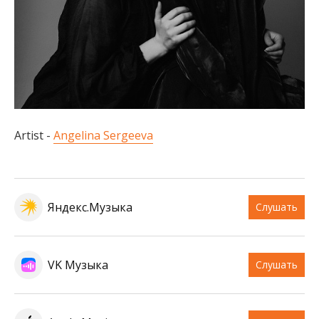
Artist -
Angelina Sergeeva
Яндекс.Музыка
Слушать
VK Музыка
Слушать