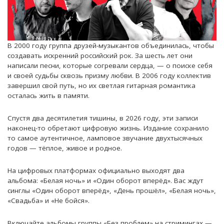
В 2000 году группа друзей-музыкантов объединилась, чтобы
создавать искренний российский рок. За шесть лет они
написали песни, которые согревали сердца, — о поиске себя
и своей судьбы сквозь призму любви. В 2006 году коллектив
завершил свой путь, но их светлая гитарная романтика
осталась жить в памяти.
Спустя два десятилетия тишины, в 2026 году, эти записи
наконец-то обретают цифровую жизнь. Издание сохранило
то самое аутентичное, ламповое звучание двухтысячных
годов — тёплое, живое и родное.
На цифровых платформах официально выходят два
альбома: «Белая ночь» и «Один оборот вперёд». Вас ждут
синглы «Один оборот вперёд», «День прошёл», «Белая ночь»,
«Свадьба» и «Не бойся».
Включайте альбомы группы «Без проблем» на стримингах —