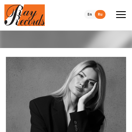
En
Ru