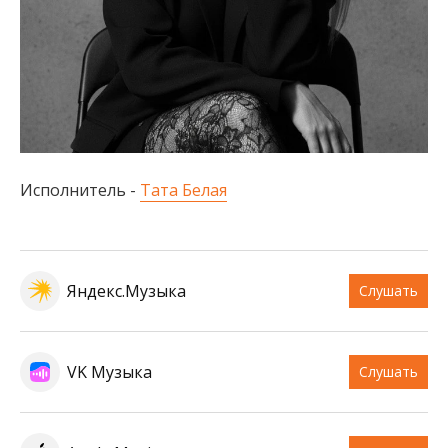
Исполнитель -
Тата Белая
Яндекс.Музыка
Слушать
VK Музыка
Слушать