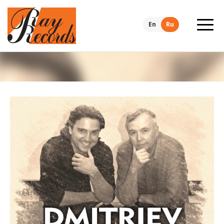
En
Ru