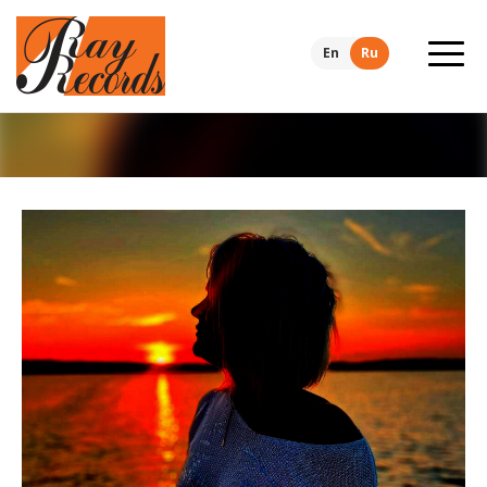
En
Ru