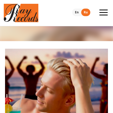
En
Ru