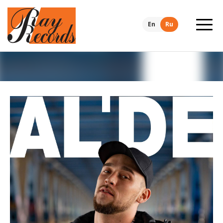
En
Ru