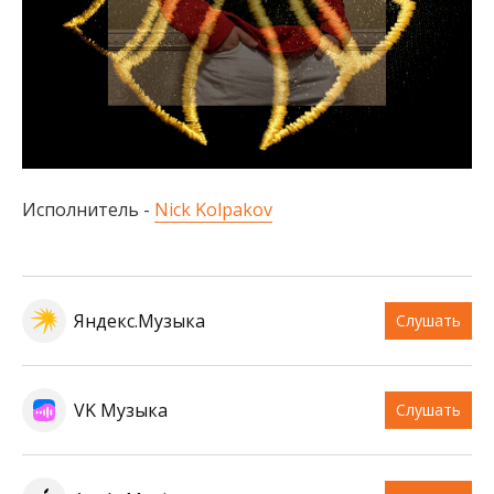
Исполнитель -
Nick Kolpakov
Яндекс.Музыка
Слушать
VK Музыка
Слушать