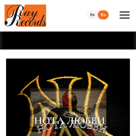
En
Ru