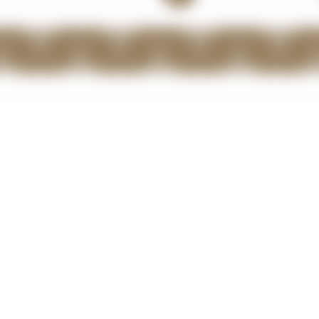
© RayRecords 2026