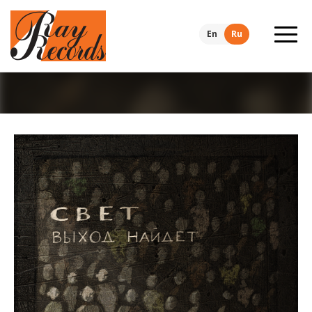
En
Ru