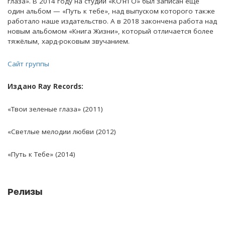
глаза». В 2014 году на студии «КО’н’ГО» был записан еще
один альбом — «Путь к тебе», над выпуском которого также
работало наше издательство. А в 2018 закончена работа над
новым альбомом «Книга Жизни», который отличается более
тяжёлым, хард-роковым звучанием.
Сайт группы
Издано Ray Records:
«Твои зеленые глаза» (2011)
«Светлые мелодии любви (2012)
«Путь к Тебе» (2014)
Релизы