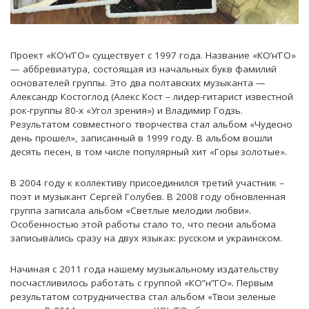
Проект «КО’н’ГО» существует с 1997 года. Название «КО’н’ГО»
— аббревиатура, состоящая из начальных букв фамилий
основателей группы. Это два полтавских музыканта —
Александр Костоглод (Алекс Кост – лидер-гитарист известной
рок-группы 80-х «Угол зрения») и Владимир Годзь.
Результатом совместного творчества стал альбом «Чудесно
день прошел», записанный в 1999 году. В альбом вошли
десять песен, в том числе популярный хит «Горы золотые».
В 2004 году к коллективу присоединился третий участник –
поэт и музыкант Сергей Голубев. В 2008 году обновленная
группа записала альбом «Светлые мелодии любви».
Особенностью этой работы стало то, что песни альбома
записывались сразу на двух языках: русском и украинском.
Начиная с 2011 года нашему музыкальному издательству
посчастливилось работать с группой «КО”н”ГО». Первым
результатом сотрудничества стал альбом «Твои зеленые