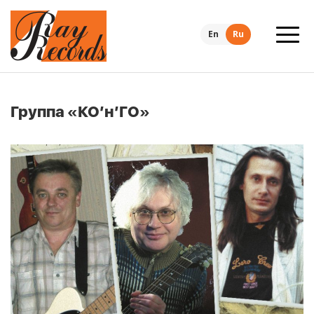
En
Ru
Группа «КО’н’ГО»